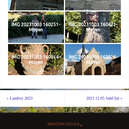
IMG 20231003 160251-
IMG 20231003 160421-
Moyen
Moyen
IMG 20231003 160514-
IMG 20231003 163926-
Moyen
Moyen
«
Landivy 2023
2023 12 05 Vald’Izé
»
MENTION LÉGALE