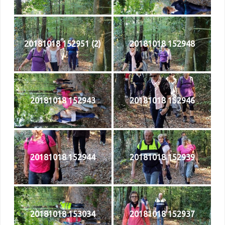
20181018 152951 (2)
20181018 152948
20181018 152943
20181018 152946
20181018 152944
20181018 152939
20181018 153034
20181018 152937