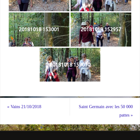
20181018 153001
20181018 152957
20181018 153010
«
Vains 21/10/2018
Saint Germain avec les 50 000
pattes
»