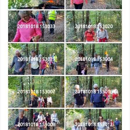
20181018 153033
20181018 153020
20181018 153029
20181018 153004
20181018 153007
20181018 153016
20181018 153008
20181018 153012