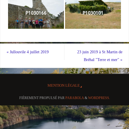
P1030166
P1030101
«
Jullouvile 4 juillet 2019
23 juin 2019 à St Martin de
Bréhal "Terre et mer"
»
MENTION LÉGALE
FIÈREMENT PROPULSÉ PAR
PARABOLA
&
WORDPRESS.