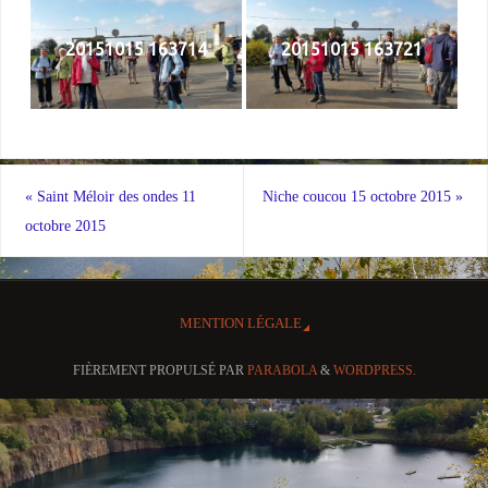
20151015 163714
20151015 163721
«
Saint Méloir des ondes 11
Niche coucou 15 octobre 2015
»
octobre 2015
MENTION LÉGALE
FIÈREMENT PROPULSÉ PAR
PARABOLA
&
WORDPRESS.