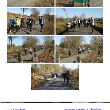
7
1
2
3
4
«
La Cantache
Marche nordique Chatillon
»