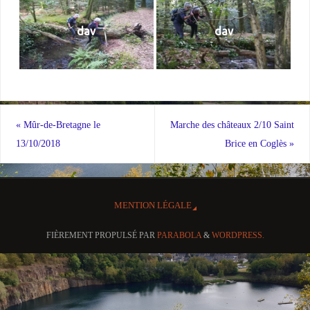
dav
dav
«
Mûr-de-Bretagne le
Marche des châteaux 2/10 Saint
13/10/2018
Brice en Coglès
»
MENTION LÉGALE
FIÈREMENT PROPULSÉ PAR
PARABOLA
&
WORDPRESS.