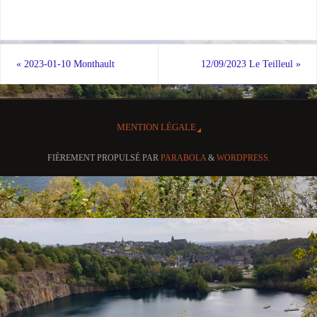
«
2023-01-10 Monthault
12/09/2023 Le Teilleul
»
MENTION LÉGALE
FIÈREMENT PROPULSÉ PAR
PARABOLA
&
WORDPRESS.