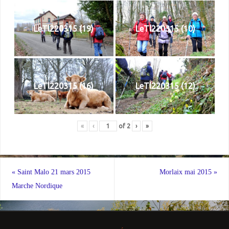
LeTl220315 (19)
LeTl220315 (10)
LeTl220315 (16)
LeTl220315 (12)
«
‹
of
2
›
»
«
Saint Malo 21 mars 2015
Morlaix mai 2015
»
Marche Nordique