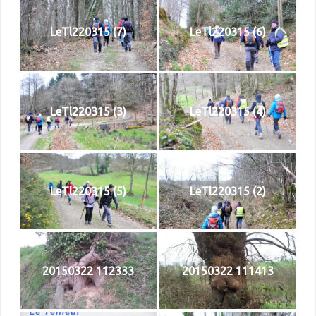
LeTl220315 (7)
LeTl220315 (6)
LeTl220315 (3)
LeTl220315 (4)
LeTl220315 (5)
LeTl220315 (2)
20150322 112333
20150322 111413