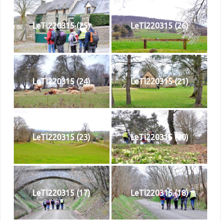
LeTl220315 (25)
LeTl220315 (26)
LeTl220315 (24)
LeTl220315 (21)
LeTl220315 (23)
LeTl220315 (20)
LeTl220315 (17)
LeTl220315 (18)