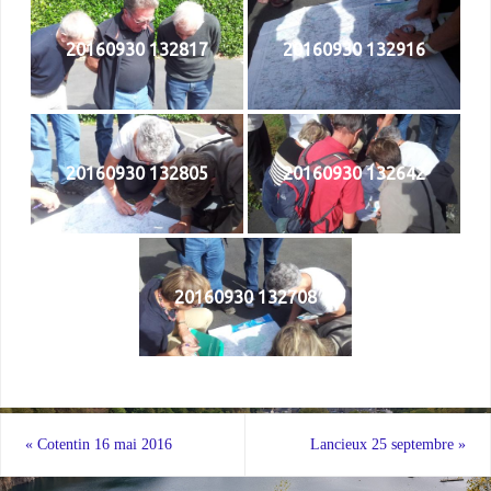
20160930 132817
20160930 132916
20160930 132805
20160930 132642
20160930 132708
«
Cotentin 16 mai 2016
Lancieux 25 septembre
»