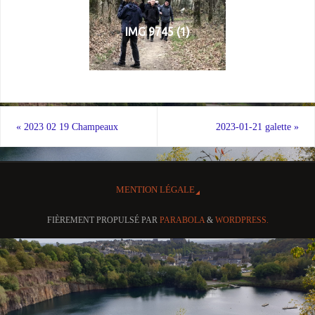
IMG 9745 (1)
«
2023 02 19 Champeaux
2023-01-21 galette
»
MENTION LÉGALE
FIÈREMENT PROPULSÉ PAR
PARABOLA
&
WORDPRESS.