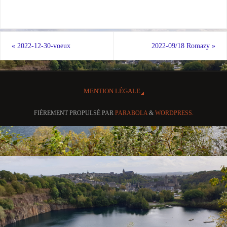
«
2022-12-30-voeux
2022-09/18 Romazy
»
MENTION LÉGALE
FIÈREMENT PROPULSÉ PAR
PARABOLA
&
WORDPRESS.