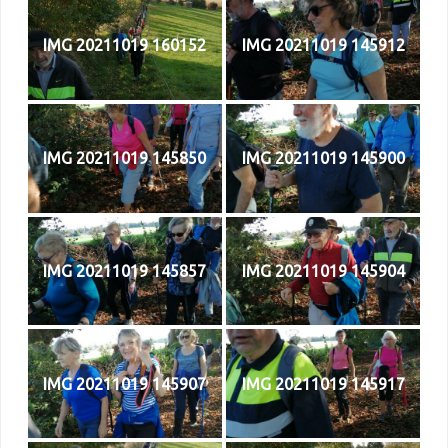
IMG 20211019 160152
IMG 20211019 145912
IMG 20211019 145850
IMG 20211019 145900
IMG 20211019 145857
IMG 20211019 145904
IMG 20211019 145907
IMG 20211019 145917