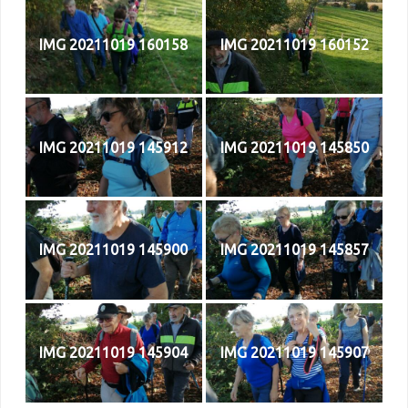
IMG 20211019 160158
IMG 20211019 160152
IMG 20211019 145912
IMG 20211019 145850
IMG 20211019 145900
IMG 20211019 145857
IMG 20211019 145904
IMG 20211019 145907